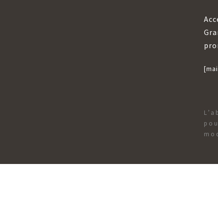
Acc
Gra
pro
[mai
L’a
pou
mod