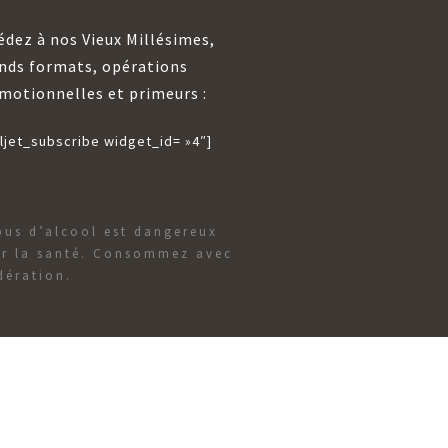
édez à nos Vieux Millésimes,
nds formats, opérations
motionnelles et primeurs :
ljet_subscribe widget_id= »4″]
bus d’alcool est dangereux
r la santé. Consommez avec
ération.