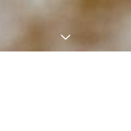
PRÉSENTATION
Fermentation à basse température
afin
de garder la fraîcheur et les