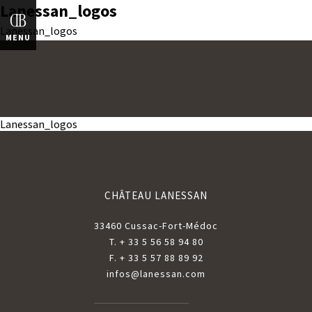
Lanessan_logos
ENGLISH
Lanessan_logos
MENU
Navigation
Lanessan_logos
de
l’article
CHÂTEAU LANESSAN
33460 Cussac-Fort-Médoc
T. + 33 5 56 58 94 80
F. + 33 5 57 88 89 92
infos@lanessan.com